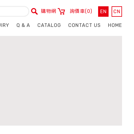
購物網
詢價車
(0)
EN
CN
UIRY
Q & A
CATALOG
CONTACT US
HOME