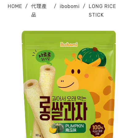
HOME
/
代理產
/
ibobomi
/
LONG RICE
品
STICK