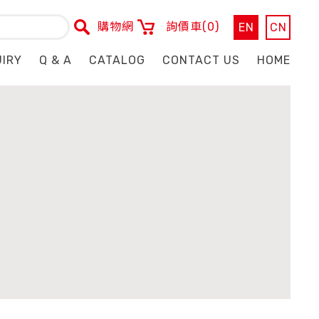
購物網
詢價車
(0)
EN
CN
UIRY
Q & A
CATALOG
CONTACT US
HOME