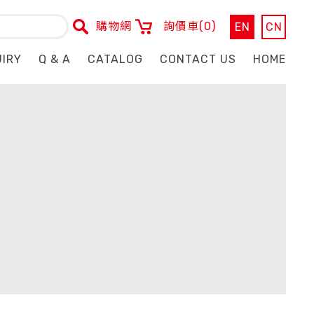
購物網
詢價車
(0)
EN
CN
UIRY
Q & A
CATALOG
CONTACT US
HOME