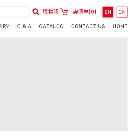
購物網
詢價車
(0)
EN
CN
UIRY
Q & A
CATALOG
CONTACT US
HOME