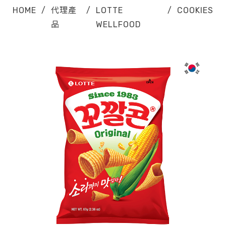
HOME
/
代理產
/
LOTTE
/
COOKIES
品
WELLFOOD