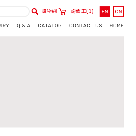
購物網
詢價車
(0)
EN
CN
UIRY
Q & A
CATALOG
CONTACT US
HOME