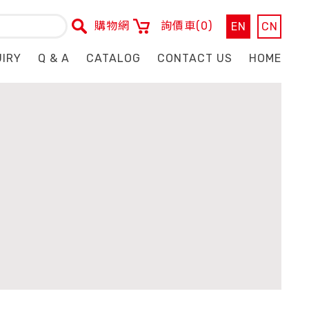
購物網
詢價車
(0)
EN
CN
UIRY
Q & A
CATALOG
CONTACT US
HOME