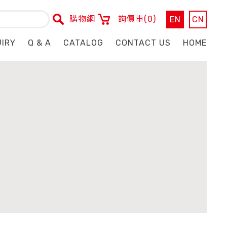
購物網
詢價車
(0)
EN
CN
UIRY
Q & A
CATALOG
CONTACT US
HOME