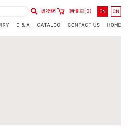
購物網
詢價車
(0)
EN
CN
UIRY
Q & A
CATALOG
CONTACT US
HOME