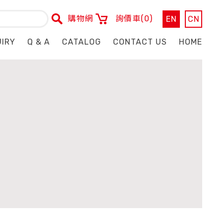
購物網
詢價車
(0)
EN
CN
UIRY
Q & A
CATALOG
CONTACT US
HOME