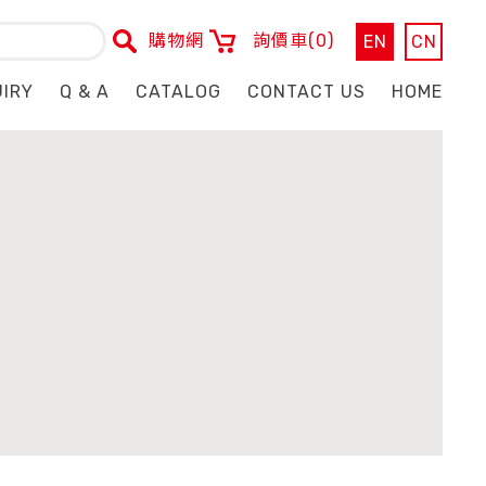
購物網
詢價車
(0)
EN
CN
UIRY
Q & A
CATALOG
CONTACT US
HOME