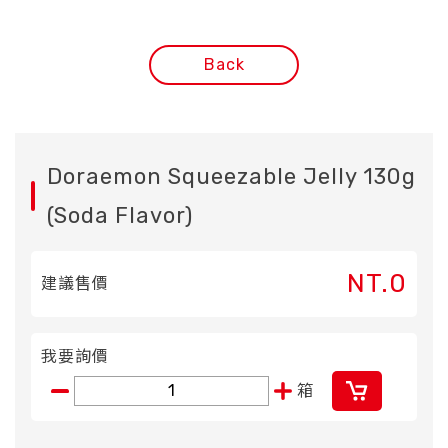
Back
Doraemon Squeezable Jelly 130g
(Soda Flavor)
NT.0
建議售價
我要詢價
箱