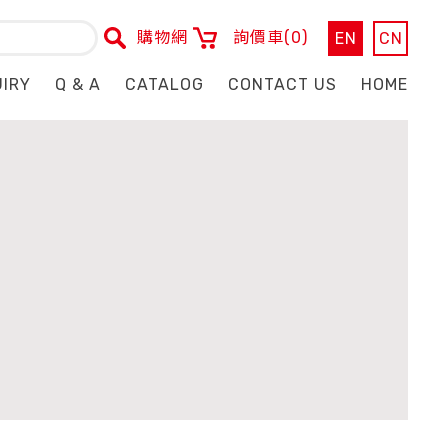
購物網
詢價車
(0)
EN
CN
UIRY
Q & A
CATALOG
CONTACT US
HOME