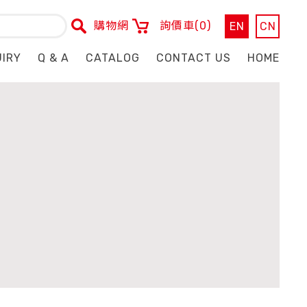
購物網
詢價車
(0)
EN
CN
UIRY
Q & A
CATALOG
CONTACT US
HOME