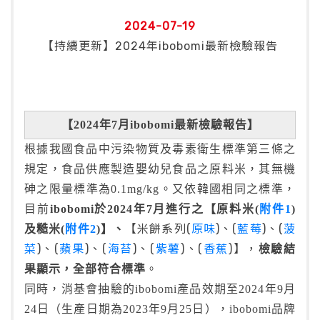
2024-07-19
【持續更新】2024年ibobomi最新檢驗報告
【2024年7月ibobomi最新檢驗報告】
根據我國食品中污染物質及毒素衛生標準第三條之
規定，食品供應製造嬰幼兒食品之原料米，其無機
砷之限量標準為0.1mg/kg。又依韓國相同之標準，
目前
ibobomi於2024年7月進行之【原料米(
附件1
)
【米餅系列(
原味
)、(
藍莓
)、(
菠
及糙米(
附件2
)】、
菜
)、(
蘋果
)、(
海苔
)、(
紫薯
)、(
香蕉
)】，
檢驗結
果顯示，
全部符合標準
。
同時，消基會抽驗的ibobomi產品效期至2024年9月
24日（生產日期為2023年9月25日），ibobomi品牌