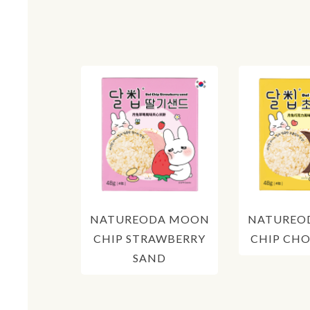
NATUREODA MOON
NATUREO
CHIP STRAWBERRY
CHIP CH
SAND