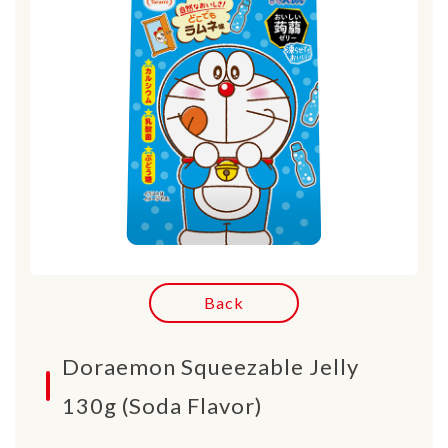
Back
Doraemon Squeezable Jelly
130g (Soda Flavor)