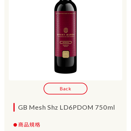
Back
GB Mesh Shz LD6PDOM 750ml
商品規格