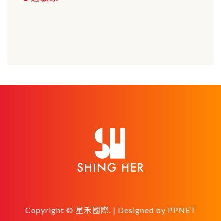
Copyright © 星禾國際. | Designed by
PPNET