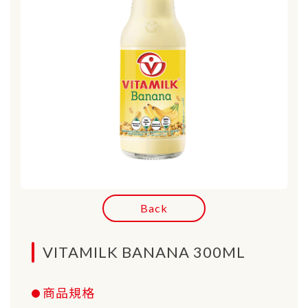
Back
VITAMILK BANANA 300ML
商品規格