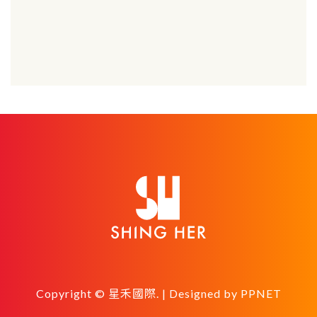
Copyright © 星禾國際. | Designed by
PPNET