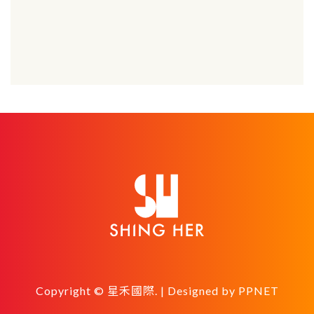
Copyright © 星禾國際. | Designed by
PPNET