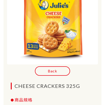
Back
CHEESE CRACKERS 325G
商品規格