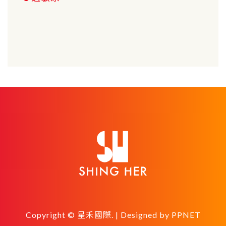
Copyright © 星禾國際. | Designed by
PPNET