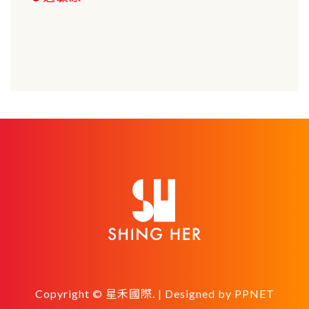
Copyright © 星禾國際. | Designed by
PPNET