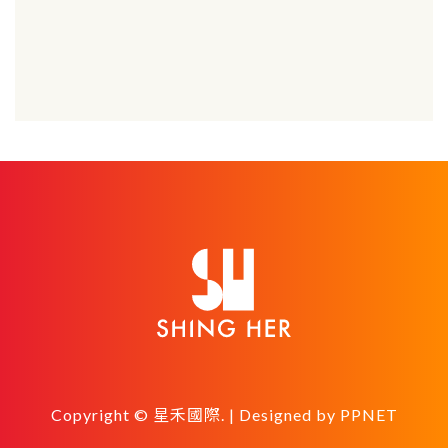
Copyright © 星禾國際. | Designed by
PPNET