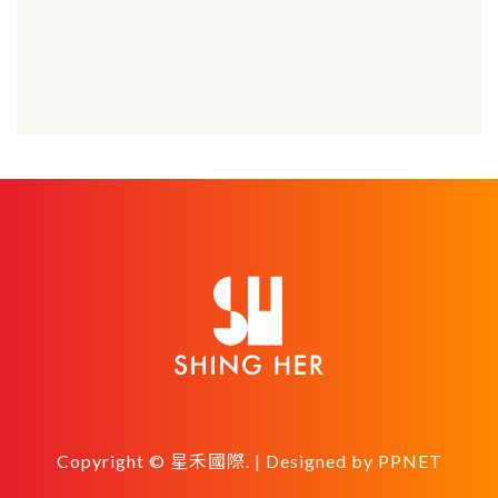
Copyright © 星禾國際. | Designed by
PPNET