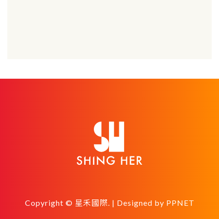
Copyright © 星禾國際. | Designed by
PPNET