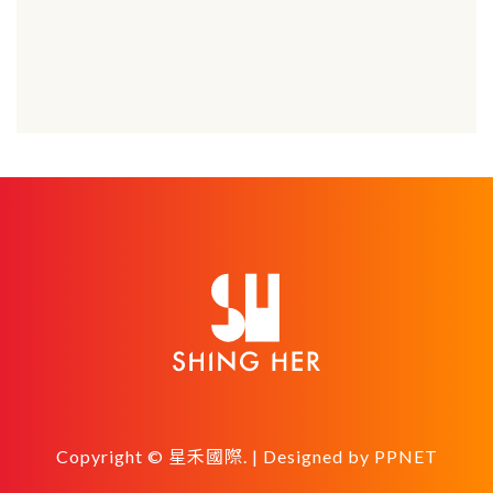
Copyright © 星禾國際. | Designed by
PPNET