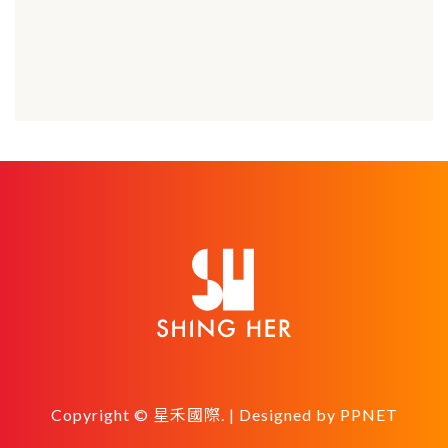
Copyright © 星禾國際. | Designed by
PPNET