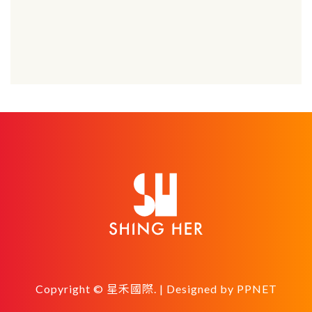
Copyright © 星禾國際. | Designed by
PPNET